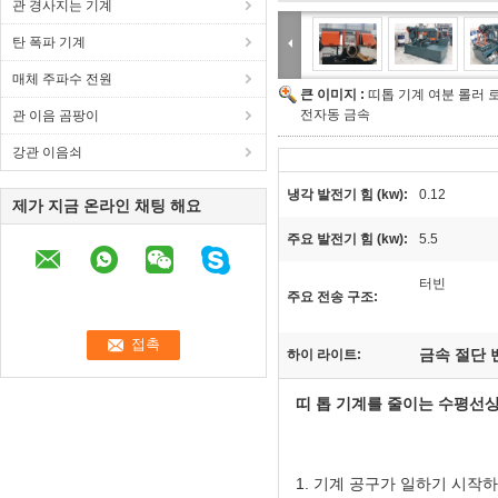
관 경사지는 기계
탄 폭파 기계
매체 주파수 전원
큰 이미지 :
띠톱 기계 여분 롤러 
전자동 금속
관 이음 곰팡이
강관 이음쇠
냉각 발전기 힘 (kw):
0.12
제가 지금 온라인 채팅 해요
주요 발전기 힘 (kw):
5.5
터빈
주요 전송 구조:
금속 절단 
하이 라이트:
띠 톱 기계를 줄이는 수평선상
1. 기계 공구가 일하기 시작