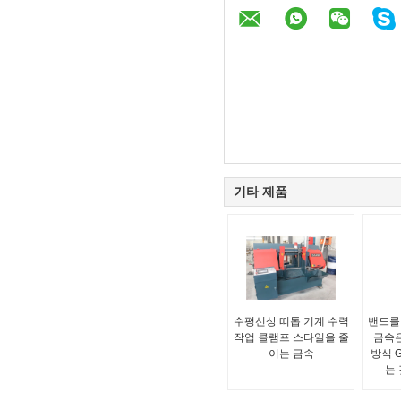
기타 제품
수평선상 띠톱 기계 수력
밴드를 
작업 클램프 스타일을 줄
금속은
이는 금속
방식 
는