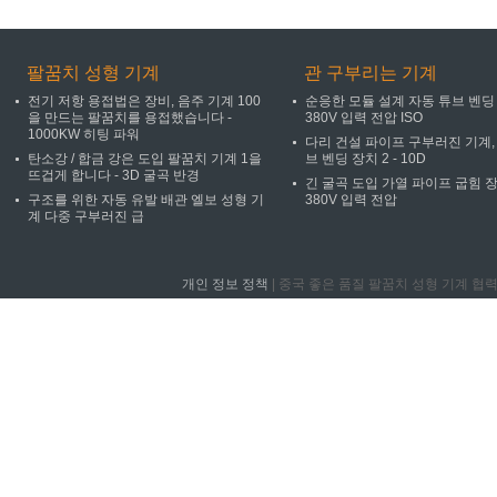
팔꿈치 성형 기계
관 구부리는 기계
전기 저항 용접법은 장비, 음주 기계 100
순응한 모듈 설계 자동 튜브 벤딩
을 만드는 팔꿈치를 용접했습니다 -
380V 입력 전압 ISO
1000KW 히팅 파워
다리 건설 파이프 구부러진 기계,
탄소강 / 합금 강은 도입 팔꿈치 기계 1을
브 벤딩 장치 2 - 10D
뜨겁게 합니다 - 3D 굴곡 반경
긴 굴곡 도입 가열 파이프 굽힘 
구조를 위한 자동 유발 배관 엘보 성형 기
380V 입력 전압
계 다중 구부러진 급
개인 정보 정책
| 중국 좋은 품질 팔꿈치 성형 기계 협력 업체. © 