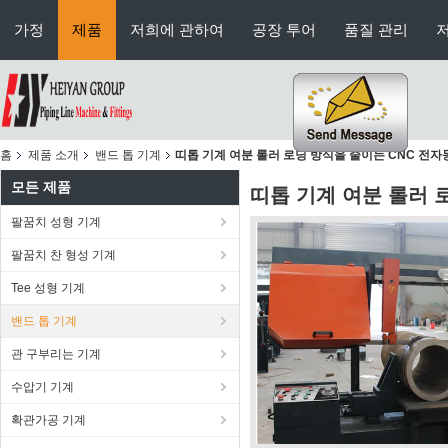
가정
제품
저희에 관하여
공장 투어
품질 관리
홈
제품 소개
밴드 톱 기계
띠톱 기계 여분 롤러 로딩 방식을 줄이는 CNC 전자
모든 제품
띠톱 기계 여분 롤러 
팔꿈치 성형 기계
팔꿈치 찬 형성 기계
Tee 성형 기계
밴드 톱 기계
관 구부리는 기계
수압기 기계
확관가공 기계