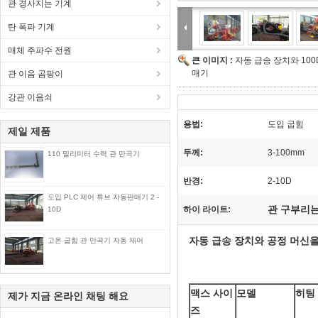
관 경사지는 기계
탄 폭파 기계
매체 주파수 전원
큰 이미지 :
자동 급송 장치와 100
매기
관 이음 곰팡이
강관 이음쇠
용법:
도입 굽힘
제일 제품
두께:
3-100mm
110 밀리미터 수력 관 만곡기
반경:
2-10D
도입 PLC 제어 튜브 자동판매기 2 -
관 구부리는
하이 라이트:
10D
자동 급송 장치와 공정 머신을
고온 굽힘 관 만곡기 자동 제어
맥스 사이
모델
히팅
제가 지금 온라인 채팅 해요
즈