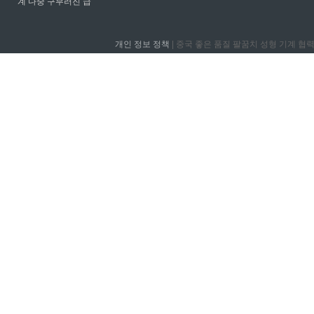
계 다중 구부러진 급
개인 정보 정책
| 중국 좋은 품질 팔꿈치 성형 기계 협력 업체. © 