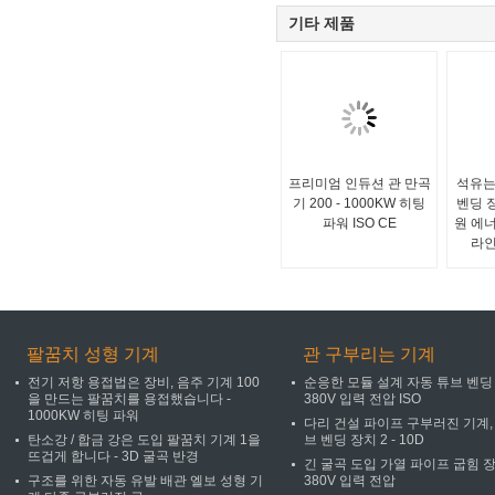
기타 제품
프리미엄 인듀션 관 만곡
석유는
기 200 - 1000KW 히팅
벤딩 장
파워 ISO CE
원 에
라인
팔꿈치 성형 기계
관 구부리는 기계
전기 저항 용접법은 장비, 음주 기계 100
순응한 모듈 설계 자동 튜브 벤딩
을 만드는 팔꿈치를 용접했습니다 -
380V 입력 전압 ISO
1000KW 히팅 파워
다리 건설 파이프 구부러진 기계,
탄소강 / 합금 강은 도입 팔꿈치 기계 1을
브 벤딩 장치 2 - 10D
뜨겁게 합니다 - 3D 굴곡 반경
긴 굴곡 도입 가열 파이프 굽힘 
구조를 위한 자동 유발 배관 엘보 성형 기
380V 입력 전압