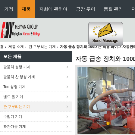
가정
제품
저희에 관하여
공장 투어
품질 관리
홈
제품 소개
관 구부리는 기계
자동 급송 장치와 100D 큰 직경 파이프 자동판
모든 제품
자동 급송 장치와 10
팔꿈치 성형 기계
팔꿈치 찬 형성 기계
Tee 성형 기계
밴드 톱 기계
관 구부리는 기계
수압기 기계
확관가공 기계