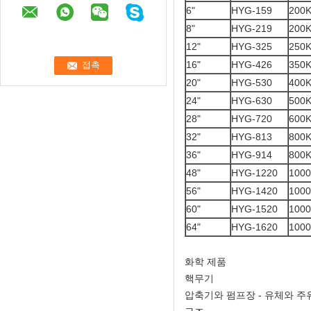
6"
HYG-159
200
8"
HYG-219
200
12"
HYG-325
250
16"
HYG-426
350
20"
HYG-530
400
24"
HYG-630
500
28"
HYG-720
600
32"
HYG-813
800
36"
HYG-914
800
48"
HYG-1220
100
56"
HYG-1420
100
60"
HYG-1520
100
64"
HYG-1620
100
화학 제품
핵무기
압축기와 펌프장 - 유체와 주